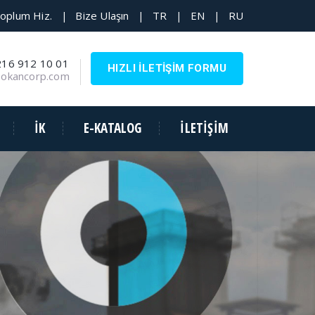
Toplum Hiz.
Bize Ulaşın
TR
EN
RU
|
|
|
|
216 912 10 01
HIZLI İLETİŞİM FORMU
@okancorp.com
İK
E-KATALOG
İLETİŞİM