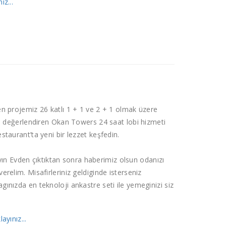
ız...
en projemiz 26 katlı 1 + 1 ve 2 + 1 olmak üzere
anı değerlendiren Okan Towers 24 saat lobi hizmeti
staurant’ta yeni bir lezzet keşfedin.
n Evden çıktıktan sonra haberimiz olsun odanızı
erelim. Misafirleriniz geldiginde isterseniz
gınızda en teknoloji ankastre seti ile yemeginizi siz
ayınız...