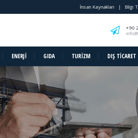
İnsan Kaynakları
Bilgi 
|
+90 
info
ENERJİ
GIDA
TURİZM
DIŞ TİCARET