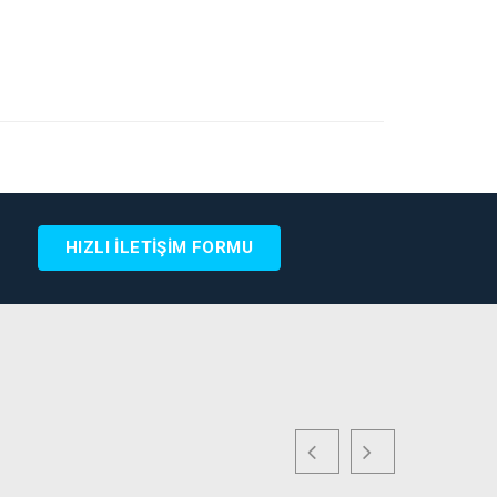
HIZLI İLETİŞİM FORMU
B SİTESİNE GİT