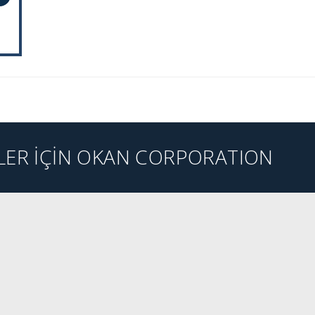
ER İÇİN OKAN CORPORATION
GİT
WEB SİTESİNE GİT
WE