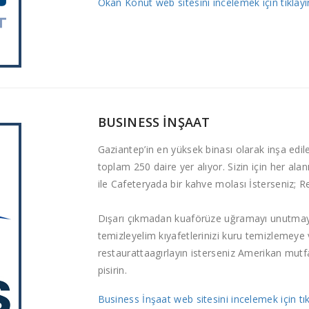
Okan Konut web sitesini incelemek için tıklayın
BUSINESS İNŞAAT
Gaziantep’in en yüksek binası olarak inşa edil
toplam 250 daire yer alıyor. Sizin için her al
ile Cafeteryada bir kahve molası İsterseniz; Re
Dışarı çıkmadan kuaförüze uğramayı unutmayı
temizleyelim kıyafetlerinizi kuru temizlemeye v
restaurattaagırlayın isterseniz Amerikan mutfa
pisirin.
Business İnşaat web sitesini incelemek için tıkl