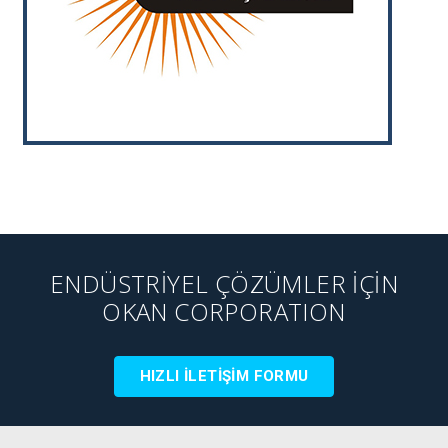
ENDÜSTRİYEL ÇÖZÜMLER İÇİN
OKAN CORPORATION
HIZLI İLETİŞİM FORMU