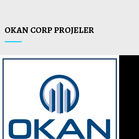
WEB SİTESİNE GİT
OKAN CORP PROJELER