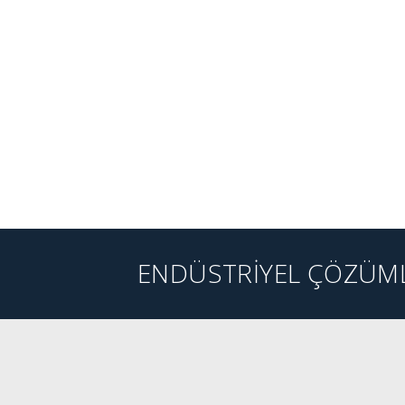
ENDÜSTRİYEL ÇÖZÜML
WEB SİTESİNE GİT
WEB SİTESİNE 