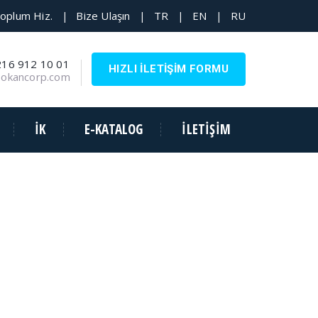
Toplum Hiz.
Bize Ulaşın
TR
EN
RU
|
|
|
|
216 912 10 01
HIZLI İLETİŞİM FORMU
@okancorp.com
İK
E-KATALOG
İLETİŞİM