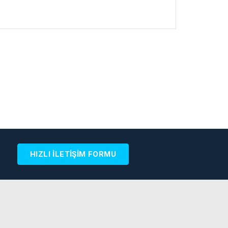
HIZLI İLETİŞİM FORMU
B SİTESİNE GİT