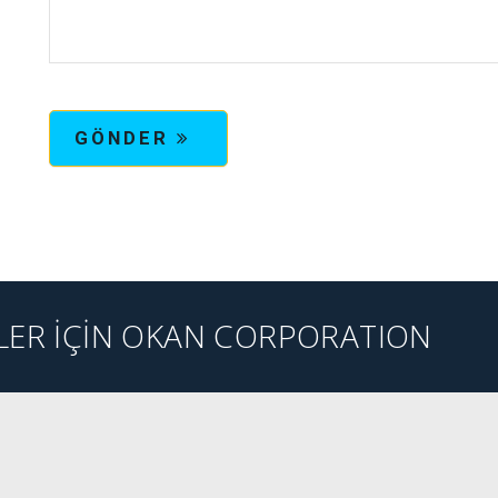
GÖNDER
ER İÇİN OKAN CORPORATION
GİT
WEB SİTESİNE GİT
WE