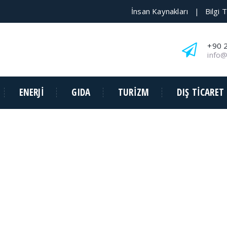
İnsan Kaynakları
Bilgi 
|
+90 
info
ENERJİ
GIDA
TURİZM
DIŞ TİCARET